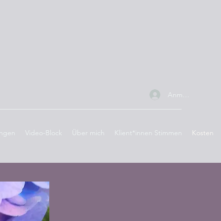
Anmelden
ungen
Video-Block
Über mich
Klient*innen Stimmen
Kosten