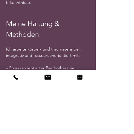
Erkenntnisse.
Meine Haltung & 
Methoden
Ich arbeite körper- und traumasensibel, 
integrativ und ressourcenorientiert mit:
– Prozessorientierter Psychotherapie
 – Systemischer Arbeit
 – Aufstellungen
 – Aktiver Imagination
 – Tanz- und Bewegungstherapie
 – Meditation