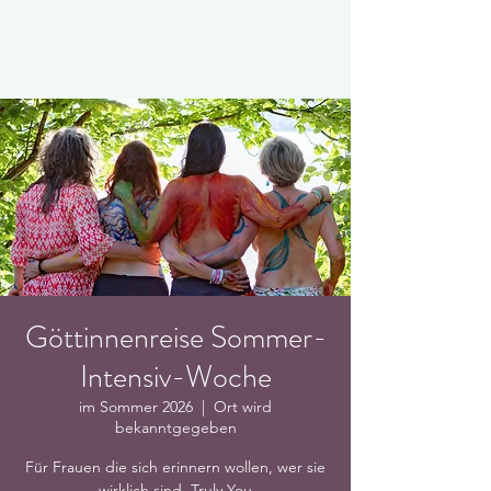
Göttinnenreise Sommer-
Intensiv-Woche
im Sommer 2026
  |  
Ort wird
bekanntgegeben
Für Frauen die sich erinnern wollen, wer sie
wirklich sind. Truly You