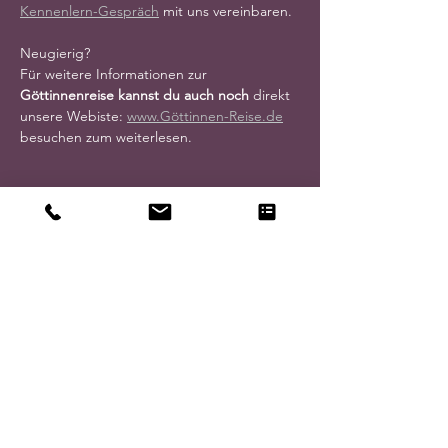
Kennenlern-Gespräch
 mit uns vereinbaren.
Neugierig?
Für weitere Informationen zur 
Göttinnenreise kannst du auch noch 
direkt 
unsere Webiste: 
www.Göttinnen-Reise.de
besuchen zum weiterlesen.
Wir freuen uns auf Dich !
Bina Baum und Sylvia Hörtreiter 
Diese Veranstaltung teilen