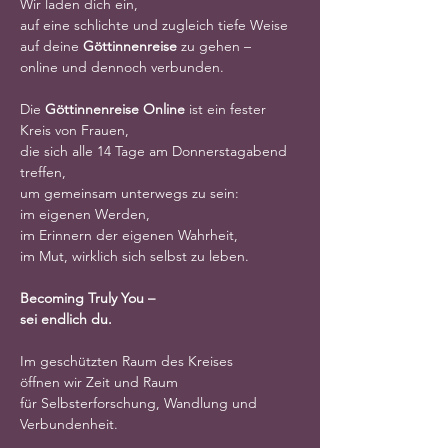
Wir laden dich ein,
auf eine schlichte und zugleich tiefe Weise
auf deine 
Göttinnenreise
 zu gehen –
online und dennoch verbunden.
Die 
Göttinnenreise Online
 ist ein fester 
Kreis von Frauen,
die sich alle 14 Tage am Donnerstagabend 
treffen,
um gemeinsam unterwegs zu sein:
im eigenen Werden,
im Erinnern der eigenen Wahrheit,
im Mut, wirklich sich selbst zu leben.
Becoming Truly You –
sei endlich du.
Im geschützten Raum des Kreises
öffnen wir Zeit und Raum
für Selbsterforschung, Wandlung und 
Verbundenheit.