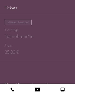
Tickets
Verkauf beendet
Tickettyp
Teilnehmer*in
Preis
35,00 €
Diese Veranstaltung teilen