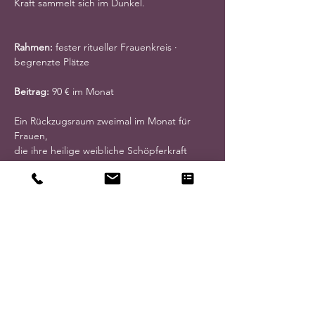
Kraft sammelt sich im Dunkel.
Rahmen:
 fester ritueller Frauenkreis · 
begrenzte Plätze
Beitrag:
 90 € im Monat
Ein Rückzugsraum zweimal im Monat für 
Frauen,
die ihre heilige weibliche Schöpferkraft 
nähren und regenerieren möchten,
um lebendig, klar und wirksam in der Welt 
zu sein.
Die Moon Lodge schenkt Zeit zum 
Auftanken
und Raum,
um gestärkt, klar und verbunden
in das eigene Leben zurückzukehren.