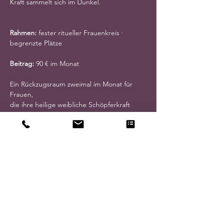
Kraft sammelt sich im Dunkel.
Rahmen:
 fester ritueller Frauenkreis · 
begrenzte Plätze
Beitrag:
 90 € im Monat
Ein Rückzugsraum zweimal im Monat für 
Frauen,
die ihre heilige weibliche Schöpferkraft 
nähren und regenerieren möchten,
um lebendig, klar und wirksam in der Welt 
zu sein.
Die Moon Lodge schenkt Zeit zum 
Auftanken
und Raum,
um gestärkt, klar und verbunden
in das eigene Leben zurückzukehren.