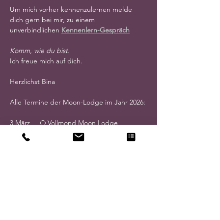
Um mich vorher kennenzulernen melde 
dich gern bei mir, zu einem 
unverbindlichen 
Kennenlern-Gespräch
Komm, wie du bist.
Ich freue mich auf dich.
Herzlichst Bina
Alle Termine der Moon-Lodge im Jahr 2026:
3.März     🌕 Vollmond Moon Lodge
17.März   🌑  Neumond Moon Lodge
31.März   🌕 Vollmond Moon Lodge
14.April  🌑  Neumond Moon Lodge
28.April  🌕 Vollmond Moon Lodge
12.Mai    🌑  Neumond Moon Lodge
26.Mai.  🌕 Vollmond Moon Lodge