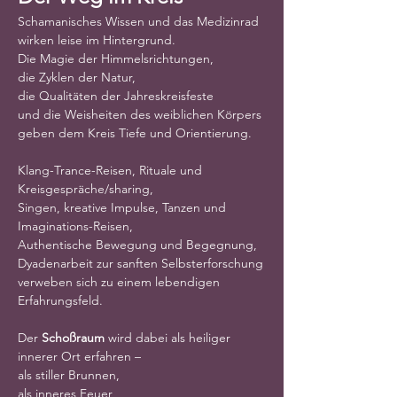
Schamanisches Wissen und das Medizinrad
wirken leise im Hintergrund.
Die Magie der Himmelsrichtungen,
die Zyklen der Natur,
die Qualitäten der Jahreskreisfeste
und die Weisheiten des weiblichen Körpers
geben dem Kreis Tiefe und Orientierung.
Klang-Trance-Reisen, Rituale und 
Kreisgespräche/sharing,
Singen, kreative Impulse, Tanzen und 
Imaginations-Reisen,
Authentische Bewegung und Begegnung,
Dyadenarbeit zur sanften Selbsterforschung
verweben sich zu einem lebendigen 
Erfahrungsfeld.
Der 
Schoßraum
 wird dabei als heiliger 
innerer Ort erfahren –
als stiller Brunnen,
als inneres Feuer,