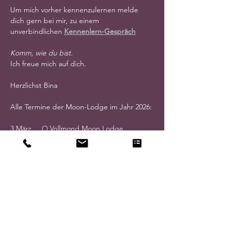
Um mich vorher kennenzulernen melde 
dich gern bei mir, zu einem 
unverbindlichen 
Kennenlern-Gespräch
Komm, wie du bist.
Ich freue mich auf dich.
Herzlichst Bina
Alle Termine der Moon-Lodge im Jahr 2026:
3.März     🌕 Vollmond Moon Lodge
17.März   🌑  Neumond Moon Lodge
31.März   🌕 Vollmond Moon Lodge
14.April  🌑  Neumond Moon Lodge
28.April  🌕 Vollmond Moon Lodge
12.Mai    🌑  Neumond Moon Lodge
26.Mai.  🌕 Vollmond Moon Lodge