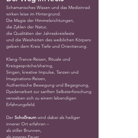
Schamanisches Wissen und das Medizinrad
wirken leise im Hintergrund.
Die Magie der Himmelsrichtungen,
die Zyklen der Natur,
die Qualitäten der Jahreskreisfeste
und die Weisheiten des weiblichen Körpers
geben dem Kreis Tiefe und Orientierung.
Klang-Trance-Reisen, Rituale und 
Kreisgespräche/sharing,
Singen, kreative Impulse, Tanzen und 
Imaginations-Reisen,
Authentische Bewegung und Begegnung,
Dyadenarbeit zur sanften Selbsterforschung
verweben sich zu einem lebendigen 
Erfahrungsfeld.
Der 
Schoßraum
 wird dabei als heiliger 
innerer Ort erfahren –
als stiller Brunnen,
als inneres Feuer,