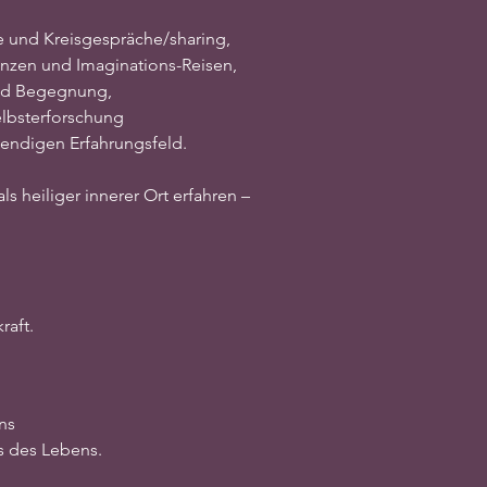
e und Kreisgespräche/sharing,
anzen und Imaginations-Reisen,
nd Begegnung,
elbsterforschung
endigen Erfahrungsfeld.
als heiliger innerer Ort erfahren –
raft.
ns
s des Lebens.