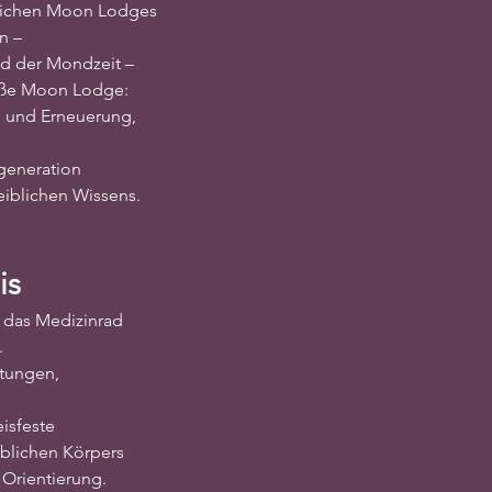
glichen Moon Lodges
n –
d der Mondzeit –
mäße Moon Lodge:
g und Erneuerung,
egeneration
iblichen Wissens.
is
 das Medizinrad
.
tungen,
eisfeste
blichen Körpers
Orientierung.