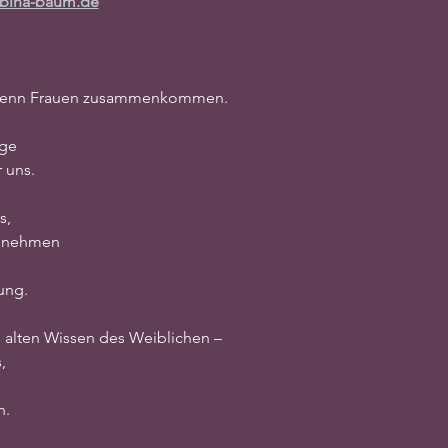
bina-baum.de
, wenn Frauen zusammenkommen.
dge
 uns.
s,
zunehmen
ung.
 alten Wissen des Weiblichen –
,
n.