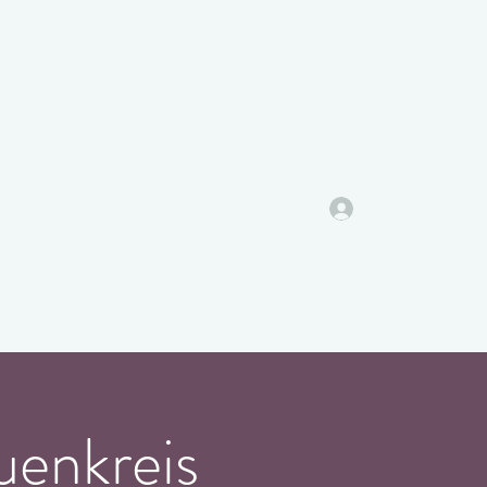
Anmelden
ungen
Video-Block
Über mich
Klient*innen Stimmen
Kosten
uenkreis