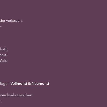
er verlassen,
–
haft
heit
Welt.
Tage · 
Vollmond & Neumond
 wechseln zwischen
,