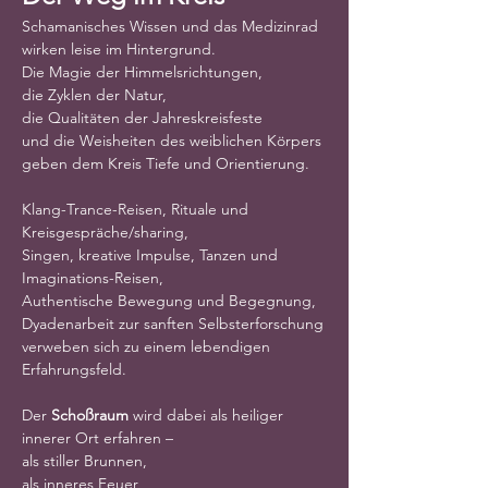
Schamanisches Wissen und das Medizinrad
wirken leise im Hintergrund.
Die Magie der Himmelsrichtungen,
die Zyklen der Natur,
die Qualitäten der Jahreskreisfeste
und die Weisheiten des weiblichen Körpers
geben dem Kreis Tiefe und Orientierung.
Klang-Trance-Reisen, Rituale und 
Kreisgespräche/sharing,
Singen, kreative Impulse, Tanzen und 
Imaginations-Reisen,
Authentische Bewegung und Begegnung,
Dyadenarbeit zur sanften Selbsterforschung
verweben sich zu einem lebendigen 
Erfahrungsfeld.
Der 
Schoßraum
 wird dabei als heiliger 
innerer Ort erfahren –
als stiller Brunnen,
als inneres Feuer,