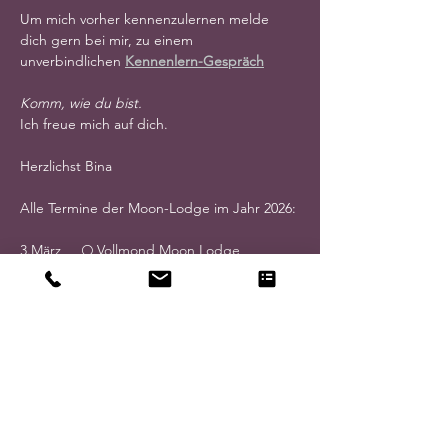
Um mich vorher kennenzulernen melde 
dich gern bei mir, zu einem 
unverbindlichen 
Kennenlern-Gespräch
Komm, wie du bist.
Ich freue mich auf dich.
Herzlichst Bina
Alle Termine der Moon-Lodge im Jahr 2026:
3.März     🌕 Vollmond Moon Lodge
17.März   🌑  Neumond Moon Lodge
31.März   🌕 Vollmond Moon Lodge
14.April  🌑  Neumond Moon Lodge
28.April  🌕 Vollmond Moon Lodge
12.Mai    🌑  Neumond Moon Lodge
26.Mai.  🌕 Vollmond Moon Lodge