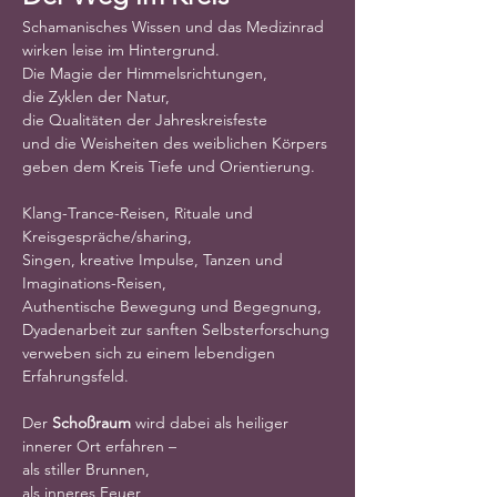
Schamanisches Wissen und das Medizinrad
wirken leise im Hintergrund.
Die Magie der Himmelsrichtungen,
die Zyklen der Natur,
die Qualitäten der Jahreskreisfeste
und die Weisheiten des weiblichen Körpers
geben dem Kreis Tiefe und Orientierung.
Klang-Trance-Reisen, Rituale und 
Kreisgespräche/sharing,
Singen, kreative Impulse, Tanzen und 
Imaginations-Reisen,
Authentische Bewegung und Begegnung,
Dyadenarbeit zur sanften Selbsterforschung
verweben sich zu einem lebendigen 
Erfahrungsfeld.
Der 
Schoßraum
 wird dabei als heiliger 
innerer Ort erfahren –
als stiller Brunnen,
als inneres Feuer,