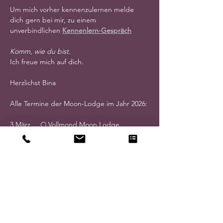
Um mich vorher kennenzulernen melde 
dich gern bei mir, zu einem 
unverbindlichen 
Kennenlern-Gespräch
Komm, wie du bist.
Ich freue mich auf dich.
Herzlichst Bina
Alle Termine der Moon-Lodge im Jahr 2026:
3.März     🌕 Vollmond Moon Lodge
17.März   🌑  Neumond Moon Lodge
31.März   🌕 Vollmond Moon Lodge
14.April  🌑  Neumond Moon Lodge
28.April  🌕 Vollmond Moon Lodge
12.Mai    🌑  Neumond Moon Lodge
26.Mai.  🌕 Vollmond Moon Lodge