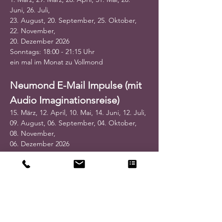
Juni, 26. Juli, 
23. August, 20. September, 25. Oktober, 
22. November, 
20. Dezember 2026
Sonntags: 18:00 - 21:15 Uhr
ein mal im Monat zu Vollmond
Neumond E-Mail Impulse (mit 
Audio Imaginationsreise)
15. März, 12. April, 10. Mai, 14. Juni, 12. Juli, 
09. August, 06. September, 04. Oktober, 
08. November, 
06. Dezember 2026
Beitrag: € 50 pro Monat 
+ Dein eigener Mond-Rhythmus Impuls (€ 5)
(ein Online Treffen zu Vollmond, eine E-Mail 
zu Neumond)