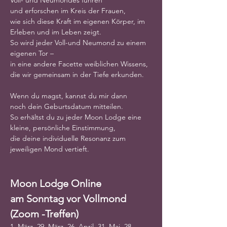
Voll- und Neumondes führen
und erforschen im Kreis der Frauen,
wie sich diese Kraft im eigenen Körper, im 
Erleben und im Leben zeigt.
So wird jeder Voll-und Neumond zu einem 
eigenen Tor –
in eine andere Facette weiblichen Wissens,
die wir gemeinsam in der Tiefe erkunden.
Wenn du magst, kannst du mir dann 
noch dein Geburtsdatum mitteilen.
So erhältst du zu jeder Moon Lodge eine 
kleine, persönliche Einstimmung,
die deine individuelle Resonanz zum 
jeweiligen Mond vertieft.
Moon Lodge Online
am Sonntag vor Vollmond 
(Zoom -Treffen)
1. März, 29. März, 26. April, 31. Mai, 28. 