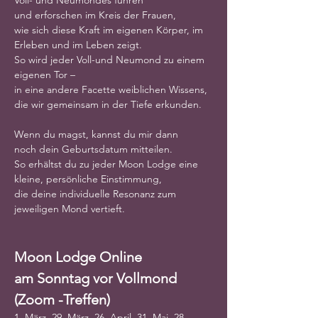
Voll- und Neumondes führen
und erforschen im Kreis der Frauen,
wie sich diese Kraft im eigenen Körper, im 
Erleben und im Leben zeigt.
So wird jeder Voll-und Neumond zu einem 
eigenen Tor –
in eine andere Facette weiblichen Wissens,
die wir gemeinsam in der Tiefe erkunden.
Wenn du magst, kannst du mir dann 
noch dein Geburtsdatum mitteilen.
So erhältst du zu jeder Moon Lodge eine 
kleine, persönliche Einstimmung,
die deine individuelle Resonanz zum 
jeweiligen Mond vertieft.
Moon Lodge Online
am Sonntag vor Vollmond 
(Zoom -Treffen)
1. März, 29. März, 26. April, 31. Mai, 28. 