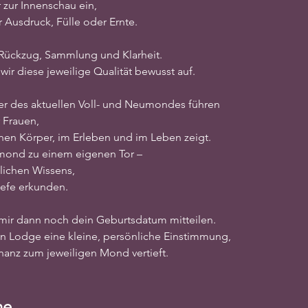
ur Innenschau ein,
 Ausdruck, Fülle oder Ernte.
 Rückzug, Sammlung und Klarheit.
ir diese jeweilige Qualität bewusst auf.
er des aktuellen Voll- und Neumondes führen
 Frauen,
enen Körper, im Erleben und im Leben zeigt.
umond zu einem eigenen Tor –
lichen Wissens,
iefe erkunden.
mir dann noch dein Geburtsdatum mitteilen.
on Lodge eine kleine, persönliche Einstimmung,
nanz zum jeweiligen Mond vertieft.
ne