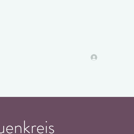
Anmelden
ungen
Video-Block
Über mich
Klient*innen Stimmen
Kosten
uenkreis