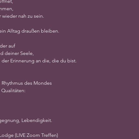
öffnet,
mmen,
 wieder nah zu sein.
ein Alltag draußen bleiben.
der auf
d deiner Seele,
er Erinnerung an die, die du bist.
m Rhythmus des Mondes
 Qualitäten:
egegnung, Lebendigkeit.
Lodge (LIVE Zoom Treffen)