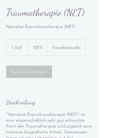
Traumatherapie (NET)
Narrative Expositionstherapie (NET)
100
Euro
1 Std.
1
100 €
Paradiesstraße
S
t
d
Buchung anfragen
Beschreibung
"Narrative Expositionstherapie (NET)" ist
eine wissenschaftlich sehr gut erforschte
Form der Traumatherapie und zugleich eine
intensive biografische Arbeit. Gemeinsam
legen wir eine Lebenslinie, auf der