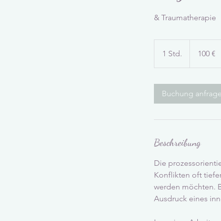
& Traumatherapie
100
Euro
1 Std.
1
100 €
S
t
d
Buchung anfrag
Beschreibung
Die prozessorienti
Konflikten oft tie
werden möchten. Be
Ausdruck eines inn