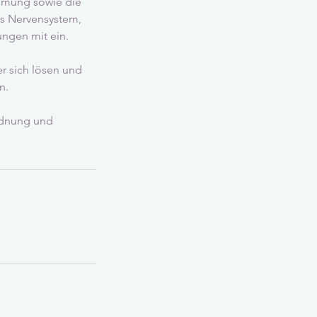
hmung sowie die
as Nervensystem,
ngen mit ein.
r sich lösen und
n.
Ordnung und