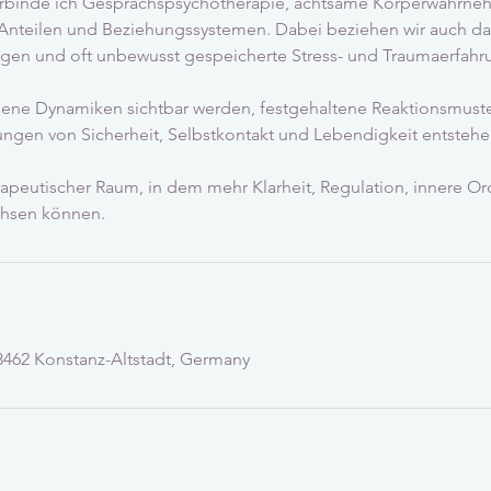
verbinde ich Gesprächspsychotherapie, achtsame Körperwahrne
 Anteilen und Beziehungssystemen. Dabei beziehen wir auch d
gen und oft unbewusst gespeicherte Stress- und Traumaerfahru
ene Dynamiken sichtbar werden, festgehaltene Reaktionsmuste
ungen von Sicherheit, Selbstkontakt und Lebendigkeit entstehe
erapeutischer Raum, in dem mehr Klarheit, Regulation, innere 
hsen können.
78462 Konstanz-Altstadt, Germany